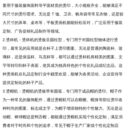
要用于服装服饰面料等平面材质的烫印，大小规格齐全，能够满足不
同尺寸的烫印需求。无论是 T 恤、卫衣、帆布袋等常见衣物，还是较
大尺寸的床单、桌布等，平板烫画机都能轻松应对，广泛应用于服装
定制、广告促销礼品制作等领域。
2.烫杯机：烫杯机的烫板呈圆柱型，专门用于对圆柱型物体进行烫
印，最常见的应用就是在杯子上烫印图案。无论是普通的陶瓷杯、玻
璃杯，还是保温杯、马克杯等，都可以通过烫杯机将精美的图案、文
字等转印到杯子表面，使其成为独具特色的个性化礼品或纪念品。这
种烫画机在礼品定制行业中颇受欢迎，能够为各类活动、企业宣传等
提供定制化的杯子产品。
3.烫帽机：烫帽机的烫板带有圆弧，专门用于成品帽的烫印。帽子作
为一种常见的服饰配件，通过烫帽机可以在帽檐、帽身等部位烫印各
种时尚的图案、标志或文字，为帽子增添独特的个性魅力。无论是运
动帽、棒球帽还是鸭舌帽，都能通过烫帽机实现个性化定制，满足消
费者对于时尚和个性的追求，常见于帽子生产厂家或个性化定制店