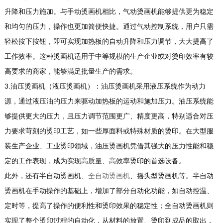
升降和压力施加。与手动烫画机相比，气动烫画机能够提供更为稳定
和均匀的压力，操作也更加简便快捷。通过气动控制系统，用户只需
轻松按下按钮，即可实现加热板的自动升降和压力调节，大大提高了
工作效率。这种烫画机适用于中等规模的生产企业或对烫印效率有较
高要求的商家，能够满足批量生产的需求。
3.油压烫画机（液压烫画机）：油压烫画机采用液压系统作为动力
源，通过液压油的压力来驱动加热板的运动和施加压力。油压系统能
够提供更大的压力，且压力调节范围更广、精度更高，特别适合对压
力要求苛刻的烫印工艺，如一些厚面料或特殊材质的烫印。在大型服
装生产企业、工业烫印领域，油压烫画机凭借其强大的压力性能和稳
定的工作表现，成为实现高质量、高效率烫印的首选设备。
此外，还有半自动烫画机、
全自动烫画机
、摇头型烫画机等。半自动
烫画机在手动操作的基础上，增加了部分自动化功能，如自动控温、
定时等，提高了操作的便利性和烫印效果的稳定性；全自动烫画机则
实现了整个烫印过程的自动化，从材料的放置、烫印到成品的取出，