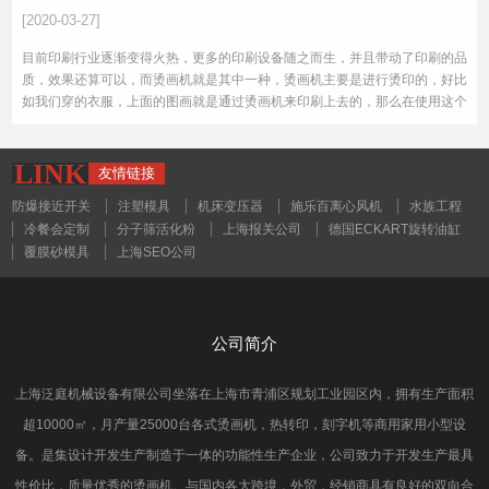
[2020-03-27]
目前印刷行业逐渐变得火热，更多的印刷设备随之而生，并且带动了印刷的品
质，效果还算可以，而烫画机就是其中一种，烫画机主要是进行烫印的，好比
如我们穿的衣服，上面的图画就是通过烫画机来印刷上去的，那么在使用这个
工具时要注意哪几点呢？
LINK
友情链接
防爆接近开关
注塑模具
机床变压器
施乐百离心风机
水族工程
冷餐会定制
分子筛活化粉
上海报关公司
德国ECKART旋转油缸
覆膜砂模具
上海SEO公司
公司简介
上海泛庭机械设备有限公司坐落在上海市青浦区规划工业园区内，拥有生产面积
超10000㎡，月产量25000台各式烫画机，热转印，刻字机等商用家用小型设
备。是集设计开发生产制造于一体的功能性生产企业，公司致力于开发生产最具
性价比，质量优秀的烫画机。与国内各大跨境，外贸，经销商具有良好的双向合