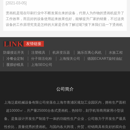
[2021-03-05]
烫画机是现在印刷行业中不断发展出来的设备，代替人为作物的烫画机提升了
工作效率，而且好的设备使用起来效果也好，能够提升厂家的销量，不过这类
设备的工作原理究竟是怎样的大家是否有了解过呢?接下来我们说一下烫画机
的工作原理。
LINK
友情链接
防爆接近开关
注塑模具
机床变压器
施乐百离心风机
水族工程
冷餐会定制
分子筛活化粉
上海报关公司
德国ECKART旋转油缸
覆膜砂模具
上海SEO公司
公司简介
上海泛庭机械设备有限公司坐落在上海市青浦区规划工业园区内，拥有生产面积
超10000㎡，月产量25000台各式烫画机，热转印，刻字机等商用家用小型设
备。是集设计开发生产制造于一体的功能性生产企业，公司致力于开发生产最具
性价比，质量优秀的烫画机。与国内各大跨境，外贸，经销商具有良好的双向合