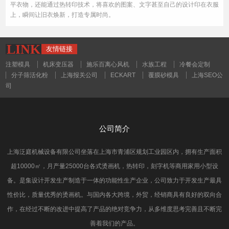
平衣物，还能通过热转印技术，将喜欢的图案、文字甚至自己的设计印在衣服
上，瞬间让旧衣焕新，打造专属时尚。
LINK
友情链接
注塑模具
机床变压器
施乐百离心风机
水族工程
冷餐会定制
分子筛活化粉
上海报关公司
ECKART
覆膜砂模具
上海SEO公
司
公司简介
上海泛庭机械设备有限公司坐落在上海市青浦区规划工业园区内，拥有生产面积
超10000㎡，月产量25000台各式烫画机，热转印，刻字机等商用家用小型设
备。是集设计开发生产制造于一体的功能性生产企业，公司致力于开发生产最具
性价比，质量优秀的烫画机。与国内各大跨境，外贸，经销商具有良好的双向合
作，在经过不断的改进中提高了产品的绝对竞争力，从多维度思考完善且不断完
善着我们的产品。