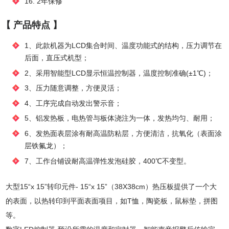
16. 2年保修
【 产品特点 】
1、此款机器为LCD集合时间、温度功能式的结构，压力调节在
后面，直压式机型；
2、采用智能型LCD显示恒温控制器，温度控制准确(±1℃)；
3、压力随意调整，方便灵活；
4、工序完成自动发出警示音；
5、铝发热板，电热管与板体浇注为一体，发热均匀、耐用；
6、发热面表层涂有耐高温防粘层，方便清洁，抗氧化（表面涂
层铁氟龙）；
7、工作台铺设耐高温弹性发泡硅胶，400℃不变型。
大型15“x 15”转印元件- 15“x 15”（38X38cm）热压板提供了一个大
的表面，以热转印到平面表面项目，如T恤，陶瓷板，鼠标垫，拼图
等。