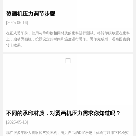
烫画机压力调节步骤
[2025-06-16]
在正式烫印前，使用与承印物相同材质的废料进行测试。将转印膜放置在废料
上，启动烫画机，按照设定的时间和温度进行烫印。烫印完成后，观察图案的
转印效果。
不同的承印材质，对烫画机压力需求你知道吗？
[2025-05-13]
现在很多年轻人喜欢购买烫画机，满足自己的DIY乐趣！你既可以用它轻松熨